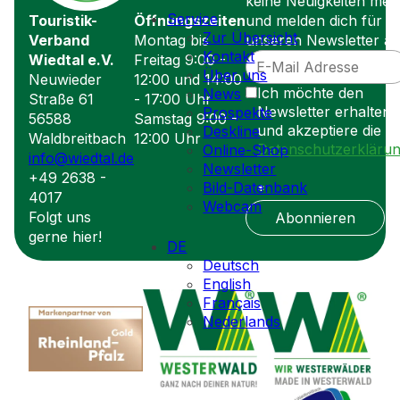
keine Neuigkeiten meh
Service
Touristik-
Öffnungszeiten
und melden dich für
Zur Übersicht
Verband
Montag bis
unseren Newsletter an
Kontakt
Wiedtal e.V.
Freitag 9:00 -
Über uns
Neuwieder
12:00 und 14:00
Ich möchte den
News
Straße 61
- 17:00 Uhr
Newsletter erhalten
Prospekte
56588
Samstag 9:00 -
und akzeptiere die
Deskline
Waldbreitbach
12:00 Uhr
Datenschutzerkläru
Online-Shop
info@wiedtal.de
Newsletter
+49 2638 -
Bild-Datenbank
*
4017
Webcam
Folgt uns
Abonnieren
gerne hier!
DE
Deutsch
English
Français
Nederlands