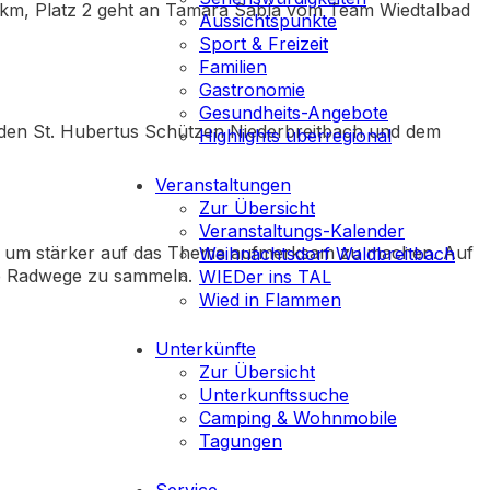
09 km, Platz 2 geht an Tamara Sabla vom Team Wiedtalbad
Aussichtspunkte
Sport & Freizeit
Familien
Gastronomie
Gesundheits-Angebote
 den St. Hubertus Schützen Niederbreitbach und dem
Highlights überregional
Veranstaltungen
Zur Übersicht
Veranstaltungs-Kalender
s, um stärker auf das Thema aufmerksam zu machen. Auf
Weihnachtsdorf Waldbreitbach
ge Radwege zu sammeln.
WIEDer ins TAL
Wied in Flammen
Unterkünfte
Zur Übersicht
Unterkunftssuche
Camping & Wohnmobile
Tagungen