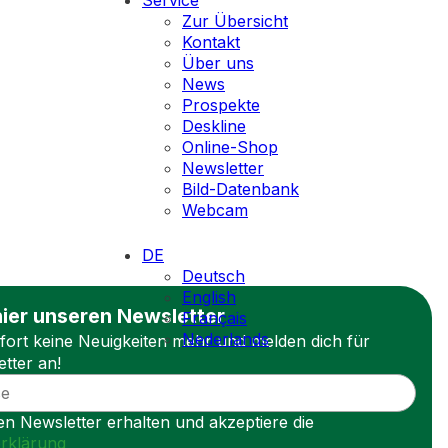
Service
Zur Übersicht
Kontakt
Über uns
News
Prospekte
Deskline
Online-Shop
Newsletter
Bild-Datenbank
Webcam
DE
Deutsch
English
ier unseren Newsletter
Français
Nederlands
fort keine Neuigkeiten mehr und melden dich für
tter an!
n Newsletter erhalten und akzeptiere die
rklärung