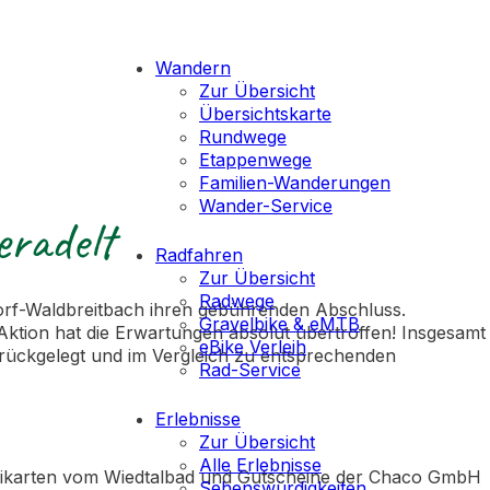
Wandern
Zur Übersicht
Übersichtskarte
Rundwege
Etappenwege
Familien-Wanderungen
Wander-Service
eradelt
Radfahren
Zur Übersicht
Radwege
orf-Waldbreitbach ihren gebührenden Abschluss.
Gravelbike & eMTB
 Aktion hat die Erwartungen absolut übertroffen! Insgesamt
eBike Verleih
urückgelegt und im Vergleich zu entsprechenden
Rad-Service
Erlebnisse
Zur Übersicht
Alle Erlebnisse
Freikarten vom Wiedtalbad und Gutscheine der Chaco GmbH
Sehenswürdigkeiten