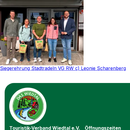
Siegerehrung Stadtradeln VG RW c) Leonie Scharenberg
Touristik-Verband Wiedtal e.V.
Öffnungszeiten