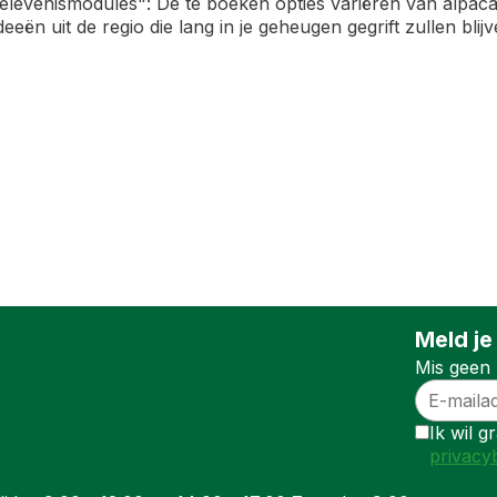
levenismodules": De te boeken opties variëren van alpaca
eën uit de regio die lang in je geheugen gegrift zullen bl
Meld je
Mis geen 
Ik wil 
privacy
n