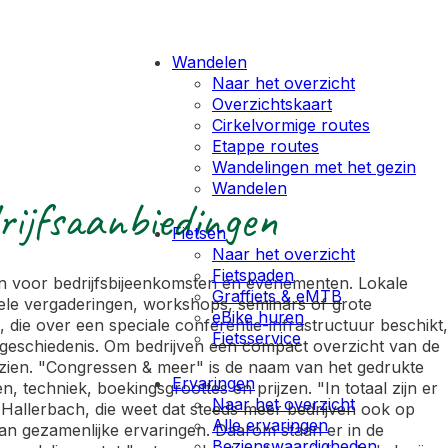
Wandelen
Naar het overzicht
Overzichtskaart
Cirkelvormige routes
Etappe routes
Wandelingen met het gezin
Wandelen
rijfsaanbiedingen
Fietsen
Naar het overzicht
Fietspaden
n voor bedrijfsbijeenkomsten en evenementen. Lokale
Graffiets & eMTB
rmele vergaderingen, workshops, seminars of grote
eBike huren
 die over een speciale conferentie-infrastructuur beschikt,
Fietsservice
nte geschiedenis. Om bedrijven een compact overzicht van de
erzien. "Congressen & meer" is de naam van het gedrukte
Ervaringen
 techniek, boekingsgroottes en prijzen. "In totaal zijn er
Naar het overzicht
 Hallerbach, die weet dat steeds meer bedrijven ook op
Alle ervaringen
an gezamenlijke ervaringen. Daarom staan er in de
Bezienswaardigheden