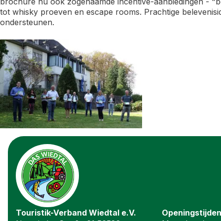
brochure nu ook zogenaamde incentive-aanbiedingen - "be
tot whisky proeven en escape rooms. Prachtige beleveniside
ondersteunen.
Touristik-Verband Wiedtal e.V.
Openingstijde