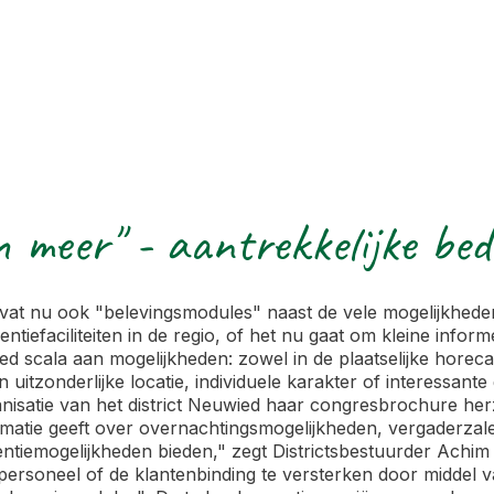
 meer" - aantrekkelijke bed
vat nu ook "belevingsmodules" naast de vele mogelijkhede
ntiefaciliteiten in de regio, of het nu gaat om kleine info
d scala aan mogelijkheden: zowel in de plaatselijke horeca,
un uitzonderlijke locatie, individuele karakter of interessa
ganisatie van het district Neuwied haar congresbrochure h
matie geeft over overnachtingsmogelijkheden, vergaderzalen,
ntiemogelijkheden bieden," zegt Districtsbestuurder Achim
ersoneel of de klantenbinding te versterken door middel v