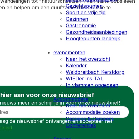
wandelingen tot "natuurschaatsen", van inline bobsleeën
Gezichtspunten
ijven en helpen om een duurzame zakenrelatie te
Sport en vrije tijd
Gezinnen
Gastronomie
Gezondheidsaanbiedingen
Hoogtepunten landelijk
evenementen
Naar het overzicht
Kalender
Waldbreitbach Kerstdorp
WIEDer ins TAL
In vlammen opgegaan
 hier aan voor onze nieuwsbrief
Accommodatie
nieuws meer en schrijf je in voor onze nieuwsbrief!
Naar het overzicht
Accommodatie zoeken
Camping & Campers
graag de nieuwsbrief ontvangen en accepteer het
Conferenties
beleid